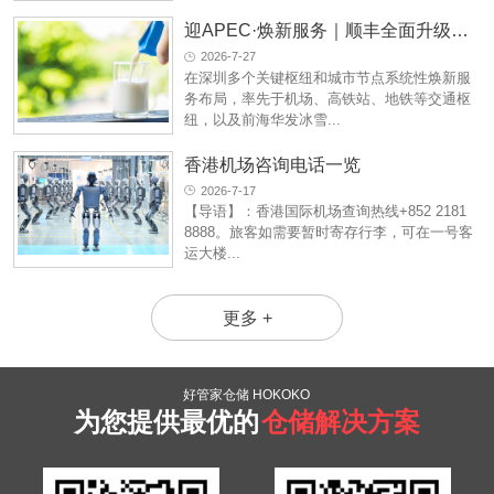
迎APEC·焕新服务｜顺丰全面升级城市服务矩阵，以科技与温度点亮深圳国际窗口
2026-7-27
在深圳多个关键枢纽和城市节点系统性焕新服
务布局，率先于机场、高铁站、地铁等交通枢
纽，以及前海华发冰雪...
香港机场咨询电话一览
2026-7-17
【导语】：香港国际机场查询热线+852 2181
8888。旅客如需要暂时寄存行李，可在一号客
运大楼...
更多 +
好管家仓储 HOKOKO
为您提供最优的
仓储解决方案