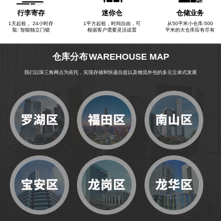
行李寄存
迷你仓
仓储业务
1天起租， 24小时存
1平方起租，时间自由，可
从50平米小仓库-500
仓储问答
取: 智能独立门锁
根据客户需要灵活设置
平米的大仓库应有尽有
仓库分布
WAREHOUSE MAP
联系我们
我们以珠三角网点为依托，实现存储和快递自提以及物流外包的多元立体式发展