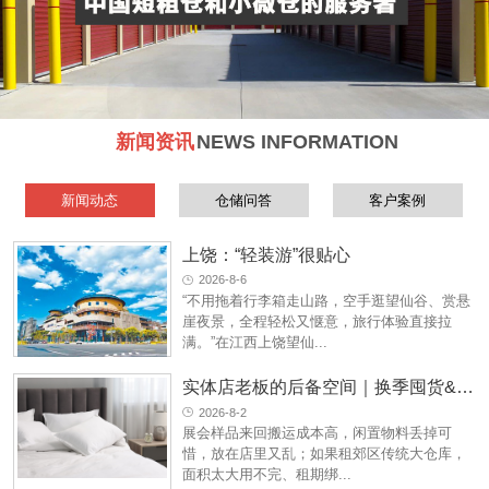
新闻资讯
NEWS INFORMATION
新闻动态
仓储问答
客户案例
上饶：“轻装游”很贴心
2026-8-6
“不用拖着行李箱走山路，空手逛望仙谷、赏悬
崖夜景，全程轻松又惬意，旅行体验直接拉
满。”在江西上饶望仙...
实体店老板的后备空间｜换季囤货&样品托管仓，释放门店黄金营业面积
2026-8-2
展会样品来回搬运成本高，闲置物料丢掉可
惜，放在店里又乱；如果租郊区传统大仓库，
面积太大用不完、租期绑...