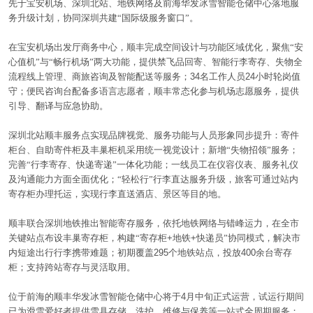
先于宝安机场、深圳北站、地铁网络及前海华发冰雪智能仓储中心落地服
务升级计划，协同深圳共建“国际级服务窗口”。
仓储问答
在宝安机场出发厅商务中心，顺丰完成空间设计与功能区域优化，聚焦“安
心值机”与“畅行机场”两大功能，提供禁飞品回寄、智能行李寄存、失物全
流程线上管理、商旅咨询及智能配送等服务；
34
名工作人员
24
小时轮岗值
守；便民咨询台配备多语言志愿者，顺丰常态化参与机场志愿服务，提供
联系我们
引导、翻译与应急协助。
深圳北站顺丰服务点实现品牌视觉、服务功能与人员形象同步提升：寄件
柜台、自助寄件柜及丰巢柜机采用统一视觉设计；新增“失物招领”服务；
完善“行李寄存、快递寄递”一体化功能；一线员工在仪容仪表、服务礼仪
及沟通能力方面全面优化；“轻松行”行李直达服务升级，旅客可通过站内
寄存柜办理托运，实现行李直送酒店、景区等目的地。
顺丰联合深圳地铁推出智能寄存服务，依托地铁网络与错峰运力，在全市
关键站点布设丰巢寄存柜，构建“寄存柜
+
地铁
+
快递员”协同模式，解决市
内短途出行行李携带难题；初期覆盖
295
个地铁站点，投放
400
余台寄存
柜；支持跨站寄存与灵活取用。
位于前海的顺丰华发冰雪智能仓储中心将于
4
月中旬正式运营，试运行期间
已为滑雪爱好者提供雪具存储、洗护、维修与保养等一站式全周期服务；